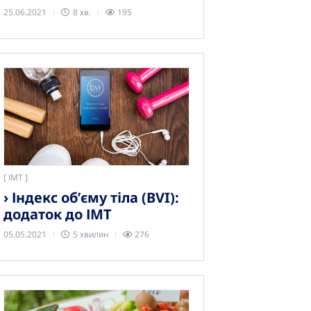
25.06.2021
8 хв.
195
[
ІМТ
› Індекс об’єму тіла (BVI):
додаток до ІМТ
05.05.2021
5 хвилин
276