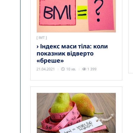
[
ІМТ
› Індекс маси тіла: коли
показник відверто
«бреше»
21.04.2021
10 хв.
1 399