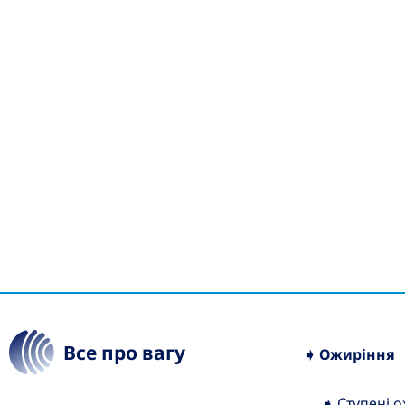
Все про вагу
➧ Ожиріння
➧ Ступені 