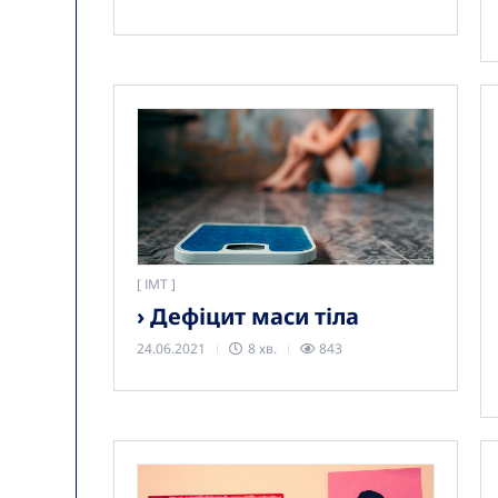
[
ІМТ
› Дефіцит маси тіла
24.06.2021
8 хв.
843