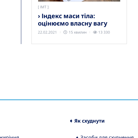
[
ІМТ
› Індекс маси тіла:
оцінюємо власну вагу
22.02.2021
15 хвилин
13 330
➧ Як схуднути
ожиріння
➧ Засоби для схуднення