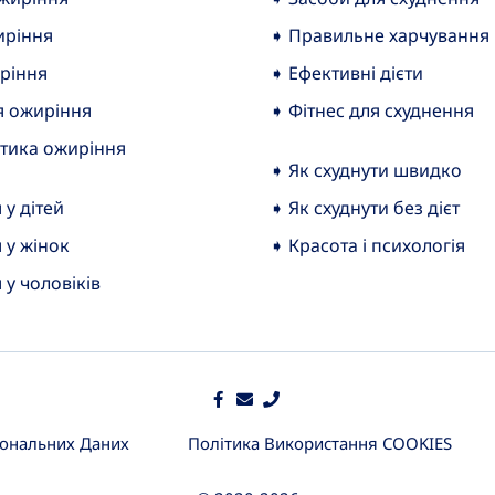
иріння
➧ Правильне харчування
ріння
➧ Ефективні дієти
я ожиріння
➧ Фітнес для схуднення
тика ожиріння
➧ Як схуднути швидко
у дітей
➧ Як схуднути без дієт
 у жінок
➧ Красота і психологія
у чоловіків
сональних Даних
Політика Використання COOKIES