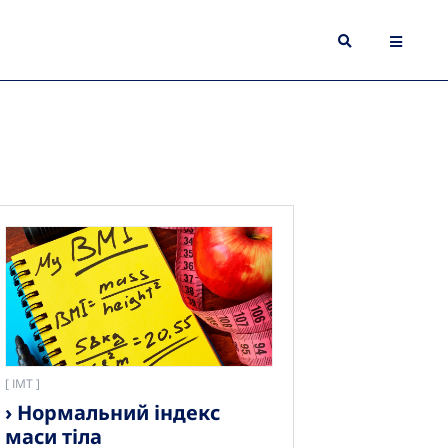
[
ІМТ
› Нормальний індекс
маси тіла