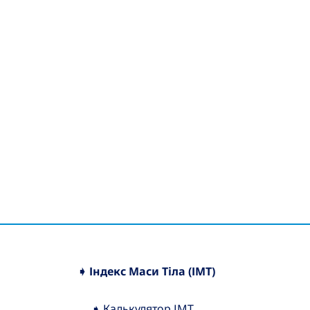
➧ Індекс Маси Тіла (ІМТ)
➧ Калькулятор ІМТ