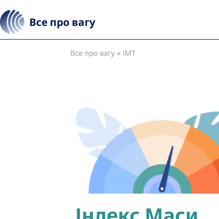
Все про вагу
Все про вагу
»
ІМТ
Індекс Маси