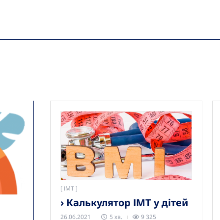
[
ІМТ
› Калькулятор ІМТ у дітей
26.06.2021
5 хв.
9 325