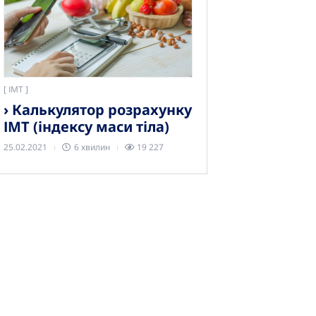
[
ІМТ
› Калькулятор розрахунку
ІМТ (індексу маси тіла)
25.02.2021
6 хвилин
19 227