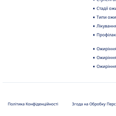
➧ Стадії ож
➧ Типи ожи
➧ Лікуванн
➧ Профілак
➧ Ожиріння 
➧ Ожиріння
➧ Ожиріння 
Політика Конфіденційності
Згода на Обробку Пер