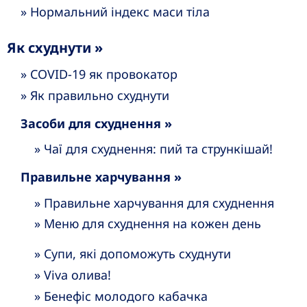
» Нормальний індекс маси тіла
Як схуднути »
» COVID-19 як провокатор
» Як правильно схуднути
Засоби для схуднення »
» Чаї для схуднення: пий та стрункішай!
Правильне харчування »
» Правильне харчування для схуднення
» Меню для схуднення на кожен день
» Cупи, які допоможуть схуднути
» Viva олива!
» Бенефіс молодого кабачка