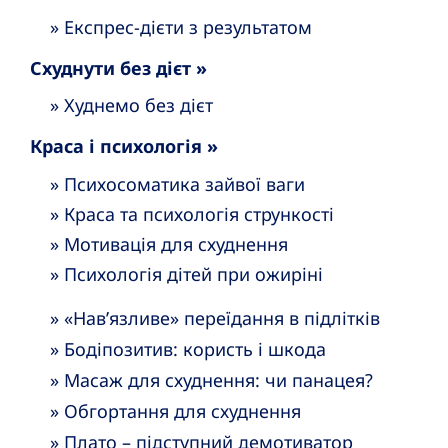
» Експрес-дієти з результатом
Схуднути без дієт »
» Худнемо без дієт
Краса і психологія »
» Психосоматика зайвої ваги
» Краса та психологія стрункості
» Мотивація для схуднення
» Психологія дітей при ожиріні
» «Нав’язливе» переїдання в підлітків
» Бодіпозитив: користь і шкода
» Масаж для схуднення: чи панацея?
» Обгортання для схуднення
» Плато – підступний демотиватор