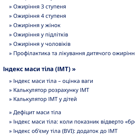
» Ожиріння 3 ступеня
» Ожиріння 4 ступеня
» Ожиріння у жінок
» Ожиріння у підлітків
» Ожиріння у чоловіків
» Профілактика та лікування дитячого ожирінн
Індекс маси тіла (ІМТ) »
» Індекс маси тіла – оцінка ваги
» Калькулятор розрахунку ІМТ
» Калькулятор ІМТ у дітей
» Дефіцит маси тіла
» Індекс маси тіла: коли показник відверто «б
» Індекс об’єму тіла (BVI): додаток до ІМТ