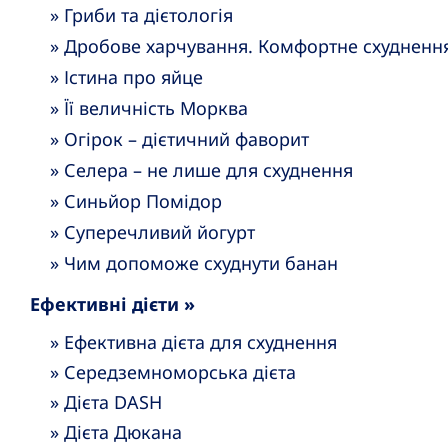
» Гриби та дієтологія
» Дробове харчування. Комфортне схудненн
» Істина про яйце
» Її величність Морква
» Огірок – дієтичний фаворит
» Селера – не лише для схуднення
» Синьйор Помідор
» Суперечливий йогурт
» Чим допоможе схуднути банан
Ефективні дієти »
» Ефективна дієта для схуднення
» Середземноморська дієта
» Дієта DASH
» Дієта Дюкана