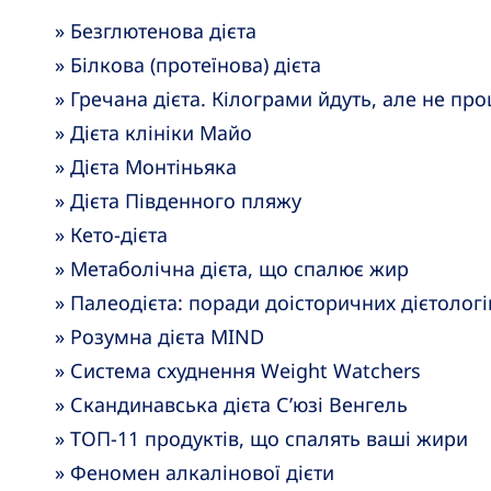
» Безглютенова дієта
» Білкова (протеїнова) дієта
» Гречана дієта. Кілограми йдуть, але не пр
» Дієта клініки Майо
» Дієта Монтіньяка
» Дієта Південного пляжу
» Кето-дієта
» Метаболічна дієта, що спалює жир
» Палеодієта: поради доісторичних дієтологі
» Розумна дієта MIND
» Система схуднення Weight Watchers
» Скандинавська дієта С’юзі Венгель
» ТОП-11 продуктів, що спалять ваші жири
» Феномен алкалінової дієти