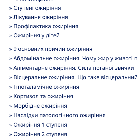
»
Ступені ожиріння
»
Лікування ожиріння
»
Профілактика ожиріння
»
Ожиріння у дітей
» 9 основних причин ожиріння
» Абдомінальне ожиріння. Чому жир у животі п
» Аліментарне ожиріння. Сила поганої звички
» Вісцеральне ожиріння. Що таке вісцеральни
» Гіпоталамічне ожиріння
» Кортизол та ожиріння
» Морбідне ожиріння
» Наслідки патологічного ожиріння
» Ожиріння 1 ступеня
» Ожиріння 2 ступеня