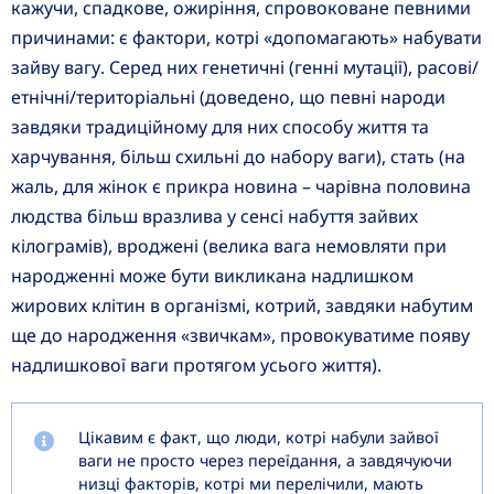
кажучи, спадкове, ожиріння, спровоковане певними
причинами: є фактори, котрі «допомагають» набувати
зайву вагу. Серед них генетичні (генні мутації), расові/
етнічні/територіальні (доведено, що певні народи
завдяки традиційному для них способу життя та
харчування, більш схильні до набору ваги), стать (на
жаль, для жінок є прикра новина – чарівна половина
людства більш вразлива у сенсі набуття зайвих
кілограмів), вроджені (велика вага немовляти при
народженні може бути викликана надлишком
жирових клітин в організмі, котрий, завдяки набутим
ще до народження «звичкам», провокуватиме появу
надлишкової ваги протягом усього життя).
Цікавим є факт, що люди, котрі набули зайвої
ваги не просто через переїдання, а завдячуючи
низці факторів, котрі ми перелічили, мають