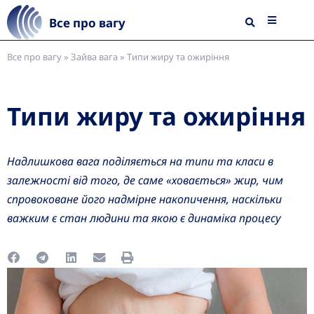
Все про вагу
Все про вагу
»
Зайва вага
»
Типи жиру та ожиріння
Типи жиру та ожиріння
Надлишкова вага поділяється на типи та класи в
залежності від того, де саме «ховається» жир, чим
спровоковане його надмірне накопичення, наскільки
важким є стан людини та якою є динаміка процесу