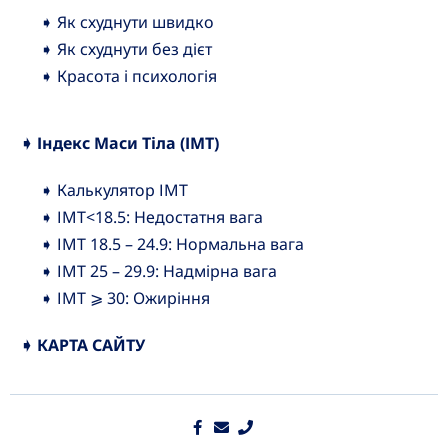
➧ Як схуднути швидко
➧ Як схуднути без дієт
➧ Красота і психологія
➧ Індекс Маси Тіла (ІМТ)
➧ Калькулятор ІМТ
➧ ІМТ<18.5: Недостатня вага
➧ ІМТ 18.5 – 24.9: Нормальна вага
➧ ІМТ 25 – 29.9: Надмірна вага
➧ ІМТ ⩾ 30: Ожиріння
➧ КАРТА САЙТУ