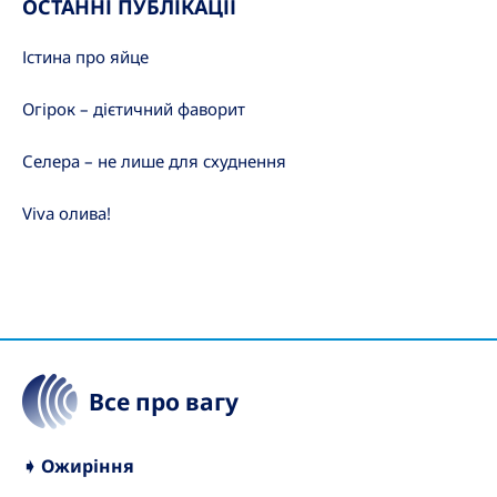
ОСТАННІ ПУБЛІКАЦІЇ
Істина про яйце
Огірок – дієтичний фаворит
Селера – не лише для схуднення
Viva олива!
Все про вагу
➧ Ожиріння