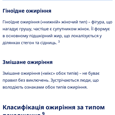
Гіноїдне ожиріння
Гіноїдне ожиріння («нижній» жіночий тип) – фігура, що
нагадує грушу, частіше є супутником жінок. Її формує
в основному підшкірний жир, що локалізується у
3
ділянках стегон та сідниць.
Змішане ожиріння
Змішане ожиріння («мікс» обох типів) – не буває
правил без виключень. Зустрічаються люди, що
володіють ознаками обох типів ожиріння.
Класифікація ожиріння за типом
9