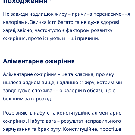
походження
Не завжди надлишок жиру – причина перенасичення
калоріями. Звичка їсти багато та не дуже здорові
харчі, звісно, часто-густо є фактором розвитку
ожиріння, проте існують й інші причини.
Аліментарне ожиріння
Аліментарне ожиріння – це та класика, про яку
йшлося рядком вище, надлишок жиру, котрим ми
завдячуємо споживанню калорій в обсязі, що є
більшим за їх розхід.
Розрізняють набуте та конституційне аліментарне
ожиріння. Набута вага – результат неправильного
харчування та брак руху. Конституційне, простіше