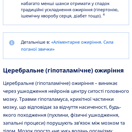
набагато менші шанси отримати у спадок
традиційні ускладнення ожиріння (гіпертонію,
4
ішемічну хворобу серця, діабет тощо).
Детальніше в:
«Аліментарне ожиріння. Сила
поганої звички»
Церебральне (гіпоталамічне) ожиріння
Церебральне (гіпоталамічне) ожиріння – виникає
через ушкодження нейронів центру ситості головного
мозку. Травми гіпоталамуса, крихітної частинки
мозку, що відповідає за відчуття насиченості, будь-
якого походження (пухлини, фізичні ушкодження,
запальні процеси) порушують зв’язок між мозком та
тілом. Мозок просто «не чує» волань організму,