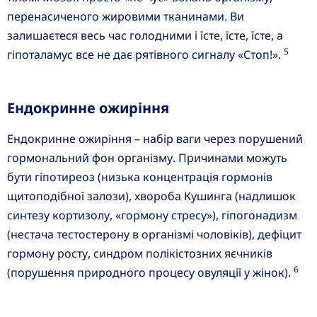
перенасиченого жировими тканинами. Ви
залишаєтеся весь час голодними і їсте, їсте, їсте, а
5
гіпоталамус все не дає рятівного сигналу «Стоп!».
Ендокринне ожиріння
Ендокринне ожиріння – набір ваги через порушений
гормональний фон організму. Причинами можуть
бути гіпотиреоз (низька концентрація гормонів
щитоподібної залози), хвороба Кушинга (надлишок
синтезу кортизолу, «гормону стресу»), гіпогонадизм
(нестача тестостерону в організмі чоловіків), дефіцит
гормону росту, синдром полікістозних яєчників
6
(порушення природного процесу овуляції у жінок).