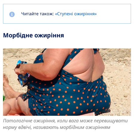
Читайте також:
«Ступені ожиріння»
Морбідне ожиріння
Патологічне ожиріння, коли вага може перевищувати
норму вдвічі, називають морбідним ожирінням