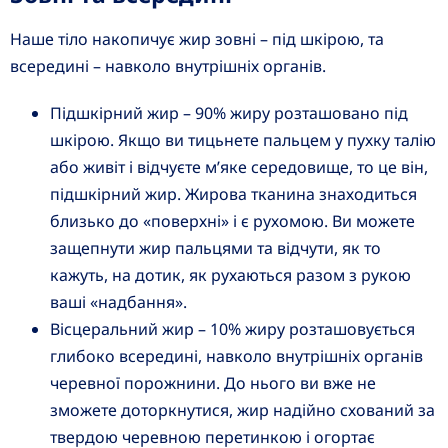
Наше тіло накопичує жир зовні – під шкірою, та
всередині – навколо внутрішніх органів.
Підшкірний жир – 90% жиру розташовано під
шкірою. Якщо ви тицьнете пальцем у пухку талію
або живіт і відчуєте м’яке середовище, то це він,
підшкірний жир. Жирова тканина знаходиться
близько до «поверхні» і є рухомою. Ви можете
защепнути жир пальцями та відчути, як то
кажуть, на дотик, як рухаються разом з рукою
ваші «надбання».
Вісцеральний жир – 10% жиру розташовується
глибоко всередині, навколо внутрішніх органів
черевної порожнини. До нього ви вже не
зможете доторкнутися, жир надійно схований за
твердою черевною перетинкою і огортає