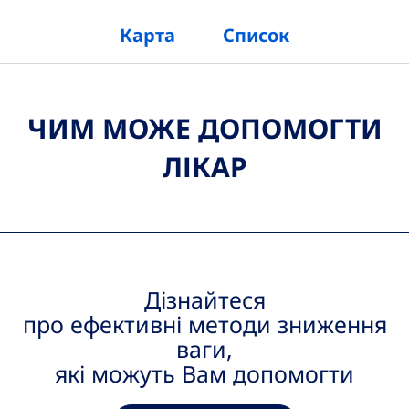
Карта
Список
Подолати те, що заважає схудненню
ЧИМ МОЖЕ ДОПОМОГТИ
Сувора
дієта —
ЛІКАР
швидший відкат
Швидка втрата ваги викликає набагато
сильнішу гормональну реакцію. Це одна з
причин більш швидкого набору ваги після
Дізнайтеся
припинення або послаблення дієти
*
про ефективні методи зниження
ваги,
*
Diet for rapid weight loss. MedlinePlus, NLM
які можуть Вам допомогти