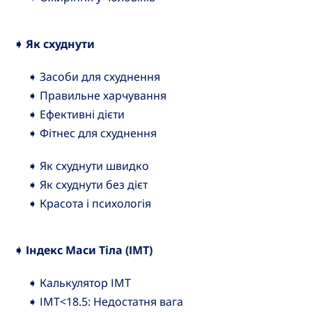
➧ Як схуднути
➧ Засоби для схуднення
➧ Правильне харчування
➧ Ефективні дієти
➧ Фітнес для схуднення
➧ Як схуднути швидко
➧ Як схуднути без дієт
➧ Красота і психологія
➧ Індекс Маси Тіла (ІМТ)
➧ Калькулятор ІМТ
➧ ІМТ<18.5: Недостатня вага