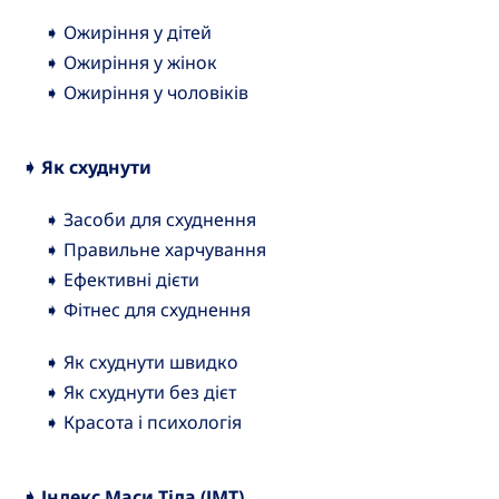
➧ Ожиріння у дітей
➧ Ожиріння у жінок
➧ Ожиріння у чоловіків
➧ Як схуднути
➧ Засоби для схуднення
➧ Правильне харчування
➧ Ефективні дієти
➧ Фітнес для схуднення
➧ Як схуднути швидко
➧ Як схуднути без дієт
➧ Красота і психологія
➧ Індекс Маси Тіла (ІМТ)