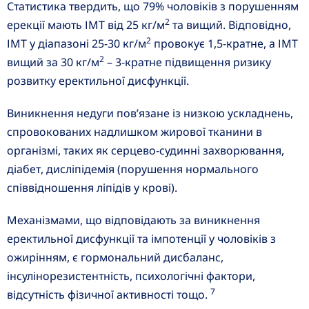
Статистика твердить, що 79% чоловіків з порушенням
2
ерекції мають ІМТ від 25 кг/м
та вищий. Відповідно,
2
ІМТ у діапазоні 25-30 кг/м
провокує 1,5-кратне, а ІМТ
2
вищий за 30 кг/м
– 3-кратне підвищення ризику
розвитку еректильної дисфункції.
Виникнення недуги пов’язане із низкою ускладнень,
спровокованих надлишком жирової тканини в
організмі, таких як серцево-судинні захворювання,
діабет, дисліпідемія (порушення нормального
співвідношення ліпідів у крові).
Механізмами, що відповідають за виникнення
еректильної дисфункції та імпотенції у чоловіків з
ожирінням, є гормональний дисбаланс,
інсулінорезистентність, психологічні фактори,
7
відсутність фізичної активності тощо.