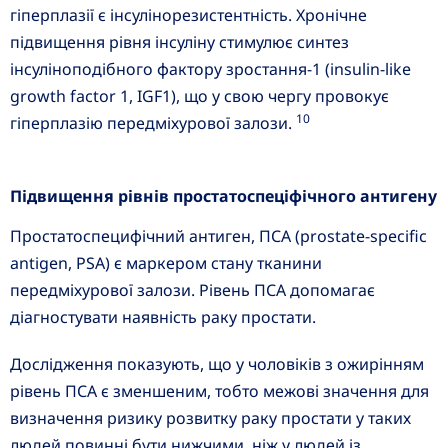
гіперплазії є інсулінорезистентність. Хронічне
підвищення рівня інсуліну стимулює синтез
інсуліноподібного фактору зростання-1 (insulin-like
growth factor 1, IGF1), що у свою чергу провокує
10
гіперплазію передміхурової залози.
Підвищення рівнів простатоспеціфічного антигену
Простатоспецифічний антиген, ПСА (prostate-specific
antigen, PSA) є маркером стану тканини
передміхурової залози. Рівень ПСА допомагає
діагностувати наявність раку простати.
Дослідження показують, що у чоловіків з ожирінням
рівень ПСА є зменшеним, тобто межові значення для
визначення ризику розвитку раку простати у таких
людей повинні бути нижчими, ніж у людей із