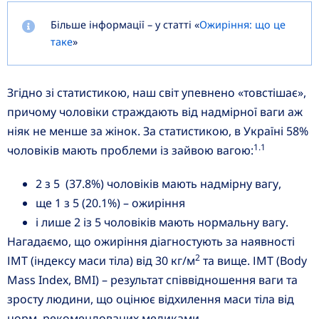
Більше інформації – у статті «
Ожиріння: що це
таке
»
Згідно зі статистикою, наш світ упевнено «товстішає»,
причому чоловіки страждають від надмірної ваги аж
ніяк не менше за жінок. За статистикою, в Україні 58%
1.1
чоловіків мають проблеми із зайвою вагою:
2 з 5 (37.8%) чоловіків мають надмірну вагу,
ще 1 з 5 (20.1%) – ожиріння
і лише 2 із 5 чоловіків мають нормальну вагу.
Нагадаємо, що ожиріння діагностують за наявності
2
ІМТ (індексу маси тіла) від 30 кг/м
та вище. ІМТ (Body
Mass Index, BMI) – результат співвідношення ваги та
зросту людини, що оцінює відхилення маси тіла від
норм, рекомендованих медиками.