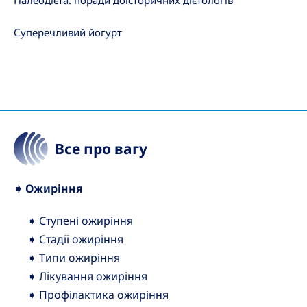
Палеодієта: поради доісторичних дієтологів
Суперечливий йогурт
Все про вагу
➧ Ожиріння
➧ Ступені ожиріння
➧ Стадії ожиріння
➧ Типи ожиріння
➧ Лікування ожиріння
➧ Профілактика ожиріння