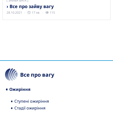
[
ЗАЙВА ВАГА
› Все про зайву вагу
28.10.2021
17 хв.
115
Все про вагу
➧ Ожиріння
➧ Ступені ожиріння
➧ Стадії ожиріння