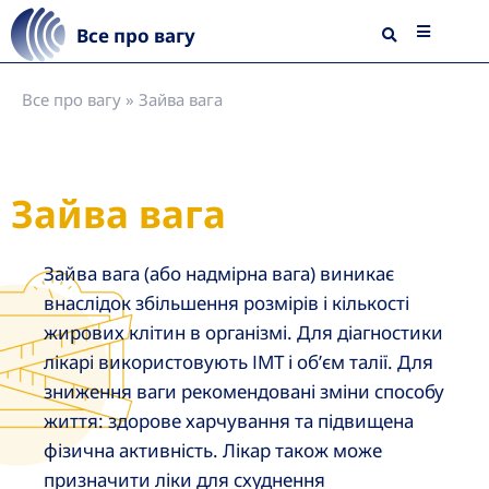
Все про вагу
Все про вагу
»
Зайва вага
Зайва вага
Зайва вага (або надмірна вага) виникає
внаслідок збільшення розмірів і кількості
жирових клітин в організмі. Для діагностики
лікарі використовують ІМТ і об’єм талії. Для
зниження ваги рекомендовані зміни способу
життя: здорове харчування та підвищена
фізична активність. Лікар також може
призначити ліки для схуднення