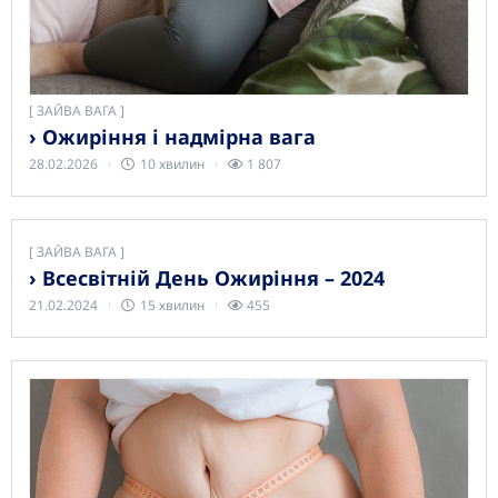
[
ЗАЙВА ВАГА
› Ожиріння і надмірна вага
28.02.2026
10 хвилин
1 807
[
ЗАЙВА ВАГА
› Всесвітній День Ожиріння – 2024
21.02.2024
15 хвилин
455