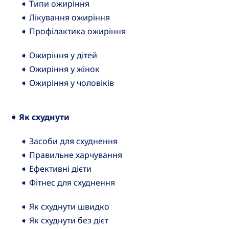
➧ Типи ожиріння
➧ Лікування ожиріння
➧ Профілактика ожиріння
➧ Ожиріння у дітей
➧ Ожиріння у жінок
➧ Ожиріння у чоловіків
➧ Як схуднути
➧ Засоби для схуднення
➧ Правильне харчування
➧ Ефективні дієти
➧ Фітнес для схуднення
➧ Як схуднути швидко
➧ Як схуднути без дієт