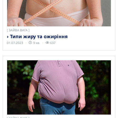
[
ЗАЙВА ВАГА
› Типи жиру та ожиріння
01.07.2023
9 хв.
637