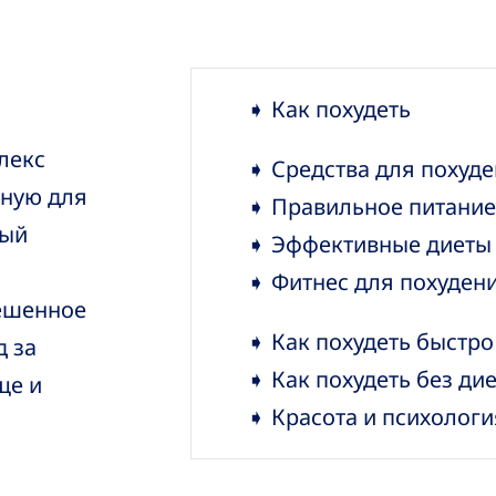
➧ Как похудеть
лекс
➧ Средства для похуд
сную для
➧ Правильное питание
вый
➧ Эффективные диеты
➧ Фитнес для похуден
вешенное
➧ Как похудеть быстро
д за
➧ Как похудеть без дие
ще и
➧ Красота и психологи