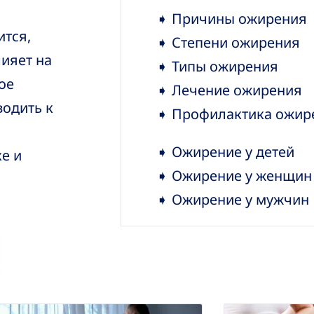
➧ Причины ожирения
ится,
➧ Степени ожирения
лияет на
➧ Типы ожирения
ое
➧ Лечение ожирения
водить к
➧ Профилактика ожир
➧ Ожирение у детей
е и
➧ Ожирение у женщин
➧ Ожирение у мужчин