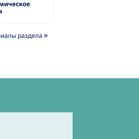
мическое
я
»
риалы раздела