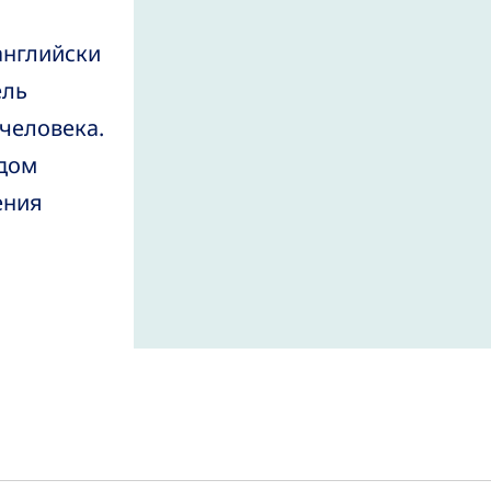
английски
ель
человека.
одом
ения