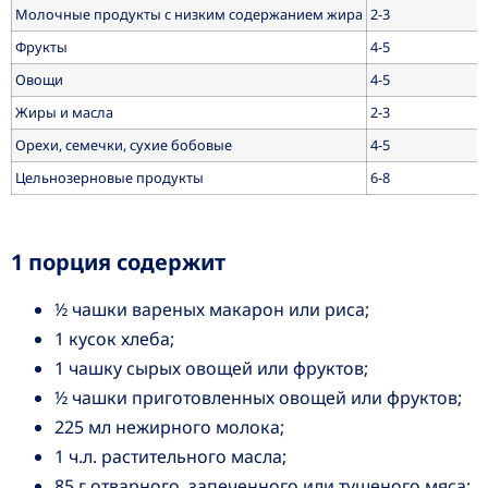
Молочные продукты с низким содержанием жира
2-3
Фрукты
4-5
Овощи
4-5
Жиры и масла
2-3
Орехи, семечки, сухие бобовые
4-5
Цельнозерновые продукты
6-8
1 порция содержит
½ чашки вареных макарон или риса;
1 кусок хлеба;
1 чашку сырых овощей или фруктов;
½ чашки приготовленных овощей или фруктов;
225 мл нежирного молока;
1 ч.л. растительного масла;
85 г отварного, запеченного или тушеного мяса;